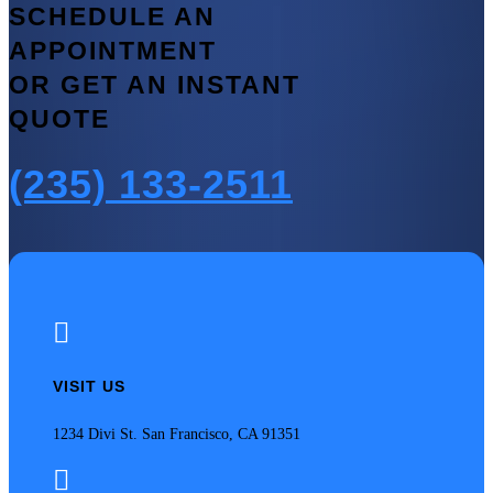
SCHEDULE AN
APPOINTMENT
OR GET AN INSTANT
QUOTE
(235) 133-2511

VISIT US
1234 Divi St. San Francisco, CA 91351
