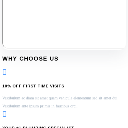
WHY CHOOSE US

10% OFF FIRST TIME VISITS
Vestibulum ac diam sit amet quam vehicula elementum sed sit amet dui.
Vestibulum ante ipsum primis in faucibus orci.
