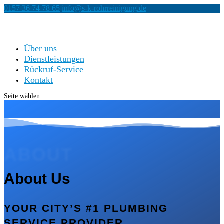
0157 36 74 78 65
info@s-k-rohrreinigung.de
Über uns
Dienstleistungen
Rückruf-Service
Kontakt
Seite wählen
ABOUT
About Us
YOUR CITY’S #1 PLUMBING
SERVICE PROVIDER