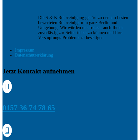
Die S & K Rohrreinigung gehört zu den am besten
bewerteten Rohrreinigern in ganz Berlin und
Umgebung. Wir würden uns freuen, auch Ihnen
zuverlässig zur Seite stehen zu können und Ihre
Verstopfungs-Probleme zu beseitigen.
Impressum
Datenschutzerklärung
Jetzt Kontakt aufnehmen

0157 36 74 78 65
