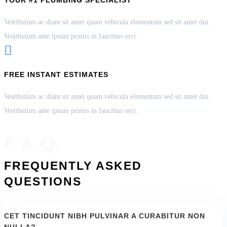
YOUR #1 PLUMBING SPECIALIST
Vestibulum ac diam sit amet quam vehicula elementum sed sit amet dui.
Vestibulum ante ipsum primis in faucibus orci.

FREE INSTANT ESTIMATES
Vestibulum ac diam sit amet quam vehicula elementum sed sit amet dui.
Vestibulum ante ipsum primis in faucibus orci.
F.A.Q.
FREQUENTLY ASKED
QUESTIONS
CET TINCIDUNT NIBH PULVINAR A CURABITUR NON